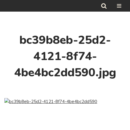
Hoppa
till
innehåll
bc39b8eb-25d2-
4121-8f74-
4be4bc2dd590.jpg