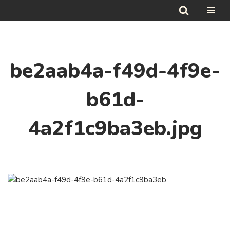
Hoppa
till
innehåll
be2aab4a-f49d-4f9e-
b61d-
4a2f1c9ba3eb.jpg