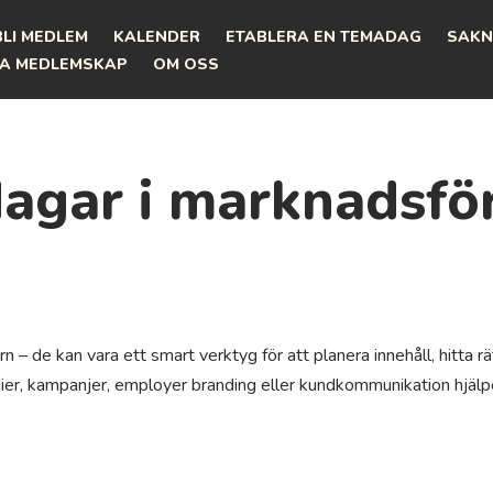
BLI MEDLEM
KALENDER
ETABLERA EN TEMADAG
SAKN
A MEDLEMSKAP
OM OSS
gar i marknadsföri
n – de kan vara ett smart verktyg för att planera innehåll, hitta 
r, kampanjer, employer branding eller kundkommunikation hjälper t