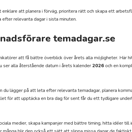
 enklare att planera i förväg, prioritera rätt och skapa ett arbetsfl
a efter relevanta dagar i sista minuten.
nadsförare temadagar.se
örer att få bättre överblick över årets alla möjligheter. Här hit
Du ser alla återstående datum i årets kalender
2026
och en kompl
en du lägger på att leta efter relevanta temadagar, planera kom
llet för att upptäcka en bra dag för sent får du ett tydligare under
iala medier, skapa kampanjer med bättre timing, hitta idéer till int
många blir den också ett sätt att slippa missa dagar de faktiskt 