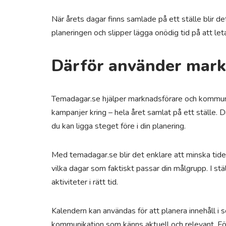
När årets dagar finns samlade på ett ställe blir det
planeringen och slipper lägga onödig tid på att let
Därför använder mark
Temadagar.se hjälper marknadsförare och kommunikat
kampanjer kring – hela året samlat på ett ställe. 
du kan ligga steget före i din planering.
Med temadagar.se blir det enklare att minska tid
vilka dagar som faktiskt passar din målgrupp. I stä
aktiviteter i rätt tid.
Kalendern kan användas för att planera innehåll i soc
kommunikation som känns aktuell och relevant. För 