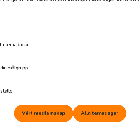
anta temadagar
 din målgrupp
 ställe
Vårt medlemskap
Alla temadagar