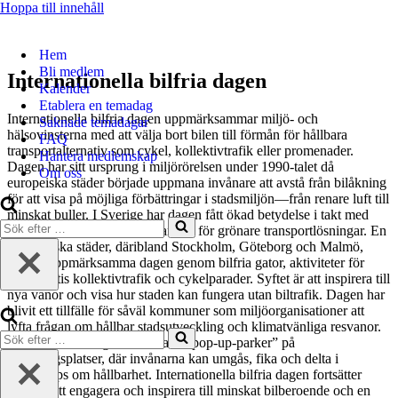
Hoppa till innehåll
Hem
Bli medlem
Internationella bilfria dagen
Kalender
Etablera en temadag
Internationella bilfria dagen uppmärksammar miljö- och
Saknade temadagar
hälsovinsterna med att välja bort bilen till förmån för hållbara
FAQ
transportalternativ som cykel, kollektivtrafik eller promenader.
Hantera medlemskap
Dagen har sitt ursprung i miljörörelsen under 1990-talet då
Om oss
europeiska städer började uppmana invånare att avstå från bilåkning
för att visa på möjliga förbättringar i stadsmiljön—från renare luft till
minskat buller. I Sverige har dagen fått ökad betydelse i takt med
Sök
klimatdebatten och stadens arbete för grönare transportlösningar. En
efter
rad svenska städer, däribland Stockholm, Göteborg och Malmö,
…
brukar uppmärksamma dagen genom bilfria gator, aktiviteter för
barn, gratis kollektivtrafik och cykelparader. Syftet är att inspirera till
nya vanor och visa hur staden kan fungera utan biltrafik. Dagen har
blivit ett tillfälle för såväl kommuner som miljöorganisationer att
lyfta frågan om hållbar stadsutveckling och klimatvänliga resvanor.
Sök
Ett populärt inslag är så kallade “pop-up-parker” på
efter
parkeringsplatser, där invånarna kan umgås, fika och delta i
…
workshops om hållbarhet. Internationella bilfria dagen fortsätter
därmed att engagera och inspirera till minskat bilberoende och en