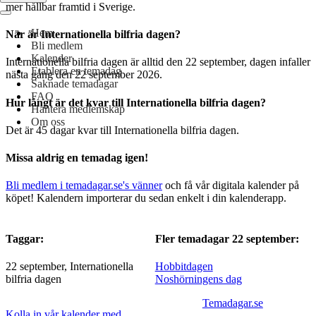
mer hållbar framtid i Sverige.
Navigeringsmeny
Hem
När är Internationella bilfria dagen?
Bli medlem
Kalender
Internationella bilfria dagen är alltid den 22 september, dagen infaller
Etablera en temadag
nästa gång den 22 september 2026.
Saknade temadagar
FAQ
Hur långt är det kvar till Internationella bilfria dagen?
Hantera medlemskap
Om oss
Det är 45 dagar kvar till Internationella bilfria dagen.
Missa aldrig en temadag igen!
Bli medlem i temadagar.se's vänner
och få vår digitala kalender på
köpet! Kalendern importerar du sedan enkelt i din kalenderapp.
Taggar:
Fler temadagar 22 september:
22 september, Internationella
Hobbitdagen
bilfria dagen
Noshörningens dag
Temadagar.se
Kolla in vår kalender med