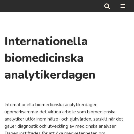
Hoppa
till
innehåll
Internationella
biomedicinska
analytikerdagen
Internationella biomedicinska analytikerdagen
uppmärksammar det viktiga arbete som biomedicinska
analytiker utför inom hälso- och sjukvården, särskilt när det
gäller diagnostik och utveckling av medicinska analyser.
Dagen instiftades för att öka medvetenheten om