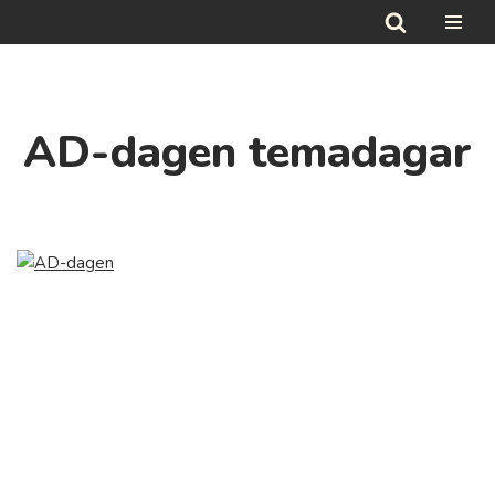
Hoppa
till
innehåll
AD-dagen temadagar