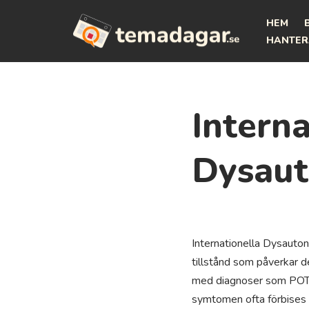
HEM
Hoppa
HANTER
till
innehåll
Interna
Dysau
Internationella Dysauto
tillstånd som påverkar 
med diagnoser som POTS 
symtomen ofta förbises e