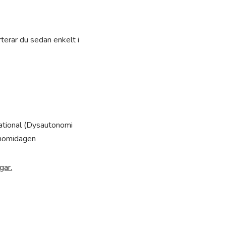
terar du sedan enkelt i
ational (Dysautonomi
onomidagen
gar.