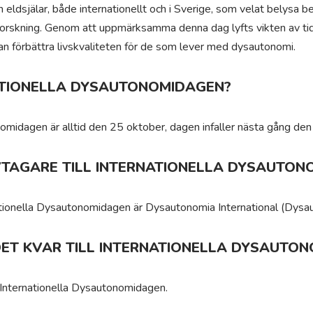
h eldsjälar, både internationellt och i Sverige, som velat belysa 
forskning. Genom att uppmärksamma denna dag lyfts vikten av ti
kan förbättra livskvaliteten för de som lever med dysautonomi.
ATIONELLA DYSAUTONOMIDAGEN?
nomidagen är alltid den 25 oktober, dagen infaller nästa gång de
IVTAGARE TILL INTERNATIONELLA DYSAUTO
ernationella Dysautonomidagen är Dysautonomia International (Dysa
DET KVAR TILL INTERNATIONELLA DYSAUTO
l Internationella Dysautonomidagen.