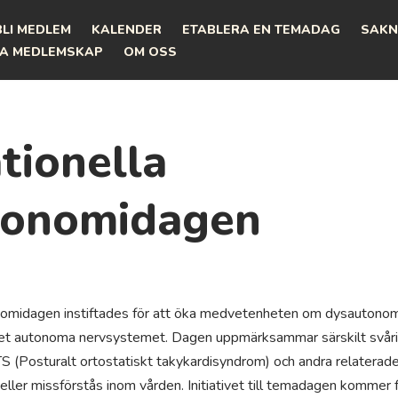
BLI MEDLEM
KALENDER
ETABLERA EN TEMADAG
SAKN
A MEDLEMSKAP
OM OSS
tionella
tonomidagen
nomidagen instiftades för att öka medvetenheten om dysautonomi
det autonoma nervsystemet. Dagen uppmärksammar särskilt svåri
(Posturalt ortostatiskt takykardisyndrom) och andra relaterade
ller missförstås inom vården. Initiativet till temadagen kommer 