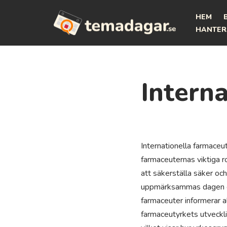
HEM
Hoppa
HANTER
till
innehåll
Intern
Internationella farmaceu
farmaceuternas viktiga r
att säkerställa säker oc
uppmärksammas dagen oft
farmaceuter informerar 
farmaceutyrkets utveckli