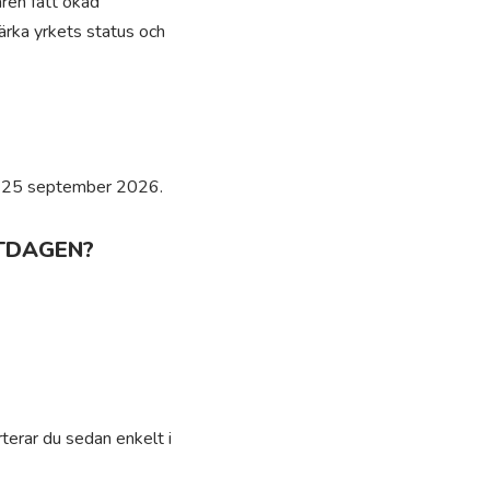
åren fått ökad
tärka yrkets status och
en 25 september 2026.
UTDAGEN?
terar du sedan enkelt i