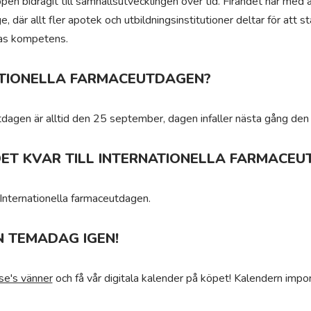
ppen bidragit till samhällsutvecklingen över tid. Firandet har med 
, där allt fler apotek och utbildningsinstitutioner deltar för att s
nas kompetens.
ATIONELLA FARMACEUTDAGEN?
utdagen är alltid den 25 september, dagen infaller nästa gång d
ET KVAR TILL INTERNATIONELLA FARMACE
 Internationella farmaceutdagen.
N TEMADAG IGEN!
se's vänner
och få vår digitala kalender på köpet! Kalendern impor