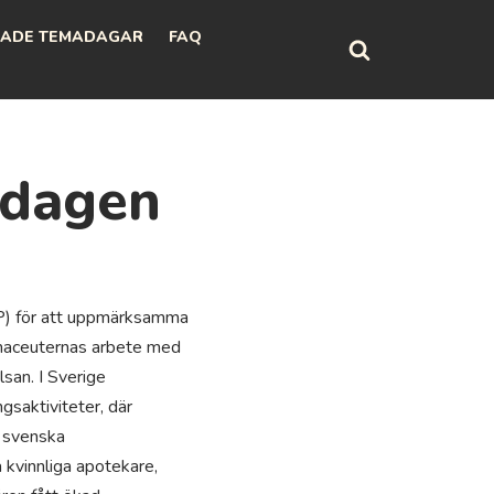
ADE TEMADAGAR
FAQ
tdagen
FIP) för att uppmärksamma
armaceuternas arbete med
san. I Sverige
saktiviteter, där
n svenska
 kvinnliga apotekare,