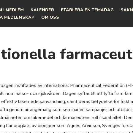
BLI MEDLEM
KALENDER
ETABLERA EN TEMADAG
SAKN
A MEDLEMSKAP
OM OSS
ationella farmaceu
tdagen instiftades av International Pharmaceutical Federation (
oll inom hälso- och sjukvården. Dagen syftar till att lyfta fram f
h effektiv läkemedelsanvändning, samt deras betydelse för folkhäl
a genom arrangemang som seminarier, kampanjer och utbildning
allmänheten om läkemedel och farmaceutens roll i samhället. De
ng har präglats av pionjärer som Agnes Arvidson, Sveriges första