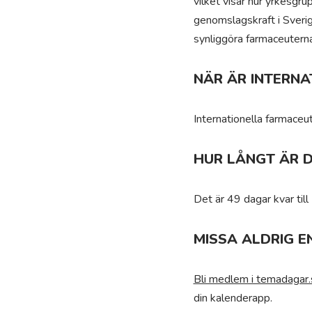
vilket visar hur yrkesgru
genomslagskraft i Sverige
synliggöra farmaceuter
NÄR ÄR INTERN
Internationella farmace
HUR LÅNGT ÄR D
Det är 49 dagar kvar till
MISSA ALDRIG E
Bli medlem i temadagar.
din kalenderapp.