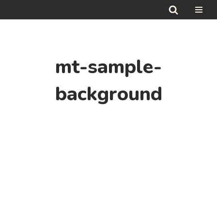
Hoppa
till
innehåll
mt-sample-
background