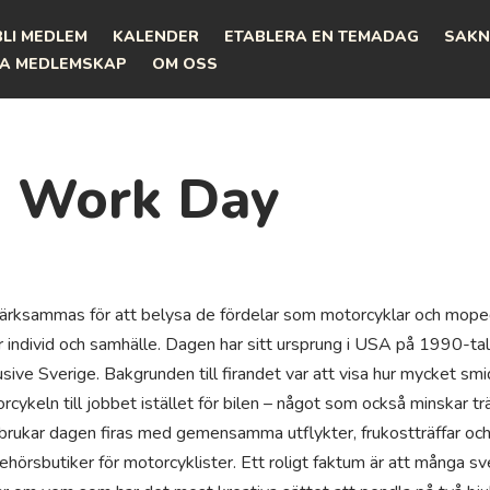
BLI MEDLEM
KALENDER
ETABLERA EN TEMADAG
SAKN
A MEDLEMSKAP
OM OSS
o Work Day
rksammas för att belysa de fördelar som motorcyklar och mope
individ och samhälle. Dagen har sitt ursprung i USA på 1990-talet,
sive Sverige. Bakgrunden till firandet var att visa hur mycket smid
orcykeln till jobbet istället för bilen – något som också minskar t
 brukar dagen firas med gemensamma utflykter, frukostträffar och 
behörsbutiker för motorcyklister. Ett roligt faktum är att många s