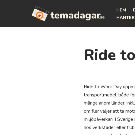
HEM
Hoppa
HANTER
till
innehåll
Ride t
Ride to Work Day uppmä
transportmedel, både för 
många andra länder, inklu
om fler väljer att ta mot
miljöpåverkan. I Sverige
hos verkstäder eller till