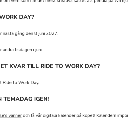
r om vem som har det mest kreativa sättet att pendla på två hjul
 WORK DAY?
r nästa gång den 8 juni 2027.
 andra tisdagen i juni.
ET KVAR TILL RIDE TO WORK DAY?
ll Ride to Work Day.
N TEMADAG IGEN!
se's vänner
och få vår digitala kalender på köpet! Kalendern impor