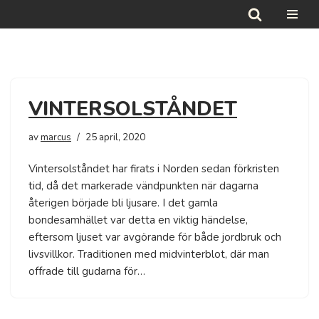
Hoppa
till
innehåll
VINTERSOLSTÅNDET
av
marcus
25 april, 2020
Vintersolståndet har firats i Norden sedan förkristen
tid, då det markerade vändpunkten när dagarna
återigen började bli ljusare. I det gamla
bondesamhället var detta en viktig händelse,
eftersom ljuset var avgörande för både jordbruk och
livsvillkor. Traditionen med midvinterblot, där man
offrade till gudarna för…