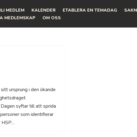
BLI MEDLEM
KALENDER
ETABLERA EN TEMADAG
SAKN
A MEDLEMSKAP
OM OSS
 sitt ursprung i den ökande
ighetsdraget
agen syftar till att sprida
 personer som identifierar
för HSP…