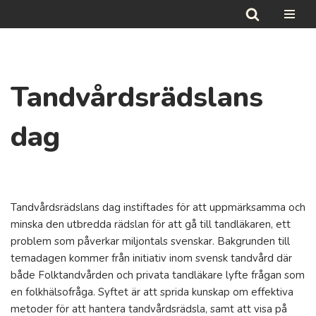
Hoppa
till
innehåll
Tandvårdsrädslans
dag
Tandvårdsrädslans dag instiftades för att uppmärksamma och
minska den utbredda rädslan för att gå till tandläkaren, ett
problem som påverkar miljontals svenskar. Bakgrunden till
temadagen kommer från initiativ inom svensk tandvård där
både Folktandvården och privata tandläkare lyfte frågan som
en folkhälsofråga. Syftet är att sprida kunskap om effektiva
metoder för att hantera tandvårdsrädsla, samt att visa på