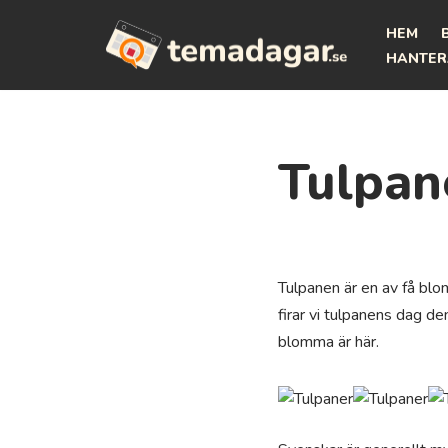
HEM
Hoppa
HANTER
till
innehåll
Tulpan
Tulpanen är en av få blo
firar vi tulpanens dag d
blomma är här.