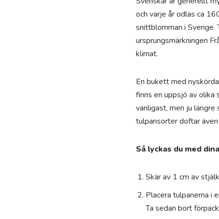
Svenskar är generellt myc
och varje år odlas ca 160
snittblomman i Sverige.
ursprungsmärkningen Frå
klimat.
En bukett med nyskördade
finns en uppsjö av olika 
vanligast, men ju längre 
tulpansorter doftar även r
Så lyckas du med dina
Skär av 1 cm av stjäl
Placera tulpanerna i e
Ta sedan bort förpackn