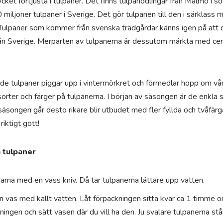
ket förtjusta i tulpaner. Det finns tulpanodlingar från Malmö i söde
 miljoner tulpaner i Sverige. Det gör tulpanen till den i särklass
 Tulpaner som kommer från svenska trädgårdar känns igen på att
n Sverige. Merparten av tulpanerna är dessutom märkta med certi
 tulpaner piggar upp i vintermörkret och förmedlar hopp om vår 
sorter och färger på tulpanerna. I början av säsongen är de enkla s
säsongen går desto rikare blir utbudet med fler fyllda och tvåfärg
iktigt gott!
 tulpaner
karna med en vass kniv. Då tar tulpanerna lättare upp vatten.
n vas med kallt vatten. Låt förpackningen sitta kvar ca 1 timme om 
ingen och sätt vasen där du vill ha den. Ju svalare tulpanerna stå