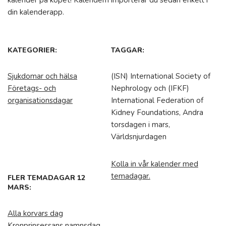
kalender på köpet! Kalendern importerar du sedan enkelt i
din kalenderapp.
KATEGORIER:
TAGGAR:
Sjukdomar och hälsa
(ISN) International Society of
Företags- och
Nephrology och (IFKF)
organisationsdagar
International Federation of
Kidney Foundations, Andra
torsdagen i mars,
Världsnjurdagen
Kolla in vår kalender med
temadagar.
FLER TEMADAGAR 12
MARS:
Alla korvars dag
Kronprinsessans namnsdag