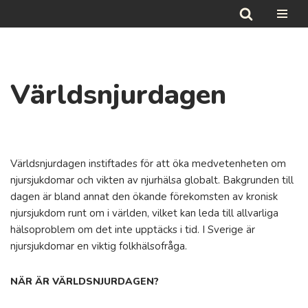
Hoppa
till
innehåll
Världsnjurdagen
Världsnjurdagen instiftades för att öka medvetenheten om
njursjukdomar och vikten av njurhälsa globalt. Bakgrunden till
dagen är bland annat den ökande förekomsten av kronisk
njursjukdom runt om i världen, vilket kan leda till allvarliga
hälsoproblem om det inte upptäcks i tid. I Sverige är
njursjukdomar en viktig folkhälsofråga.
NÄR ÄR VÄRLDSNJURDAGEN?