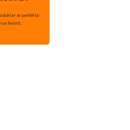
odukter är perfekta
ya favorit.