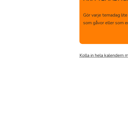
Gör varje temadag lite
som gåvor eller som en 
Kolla in hela kalendern