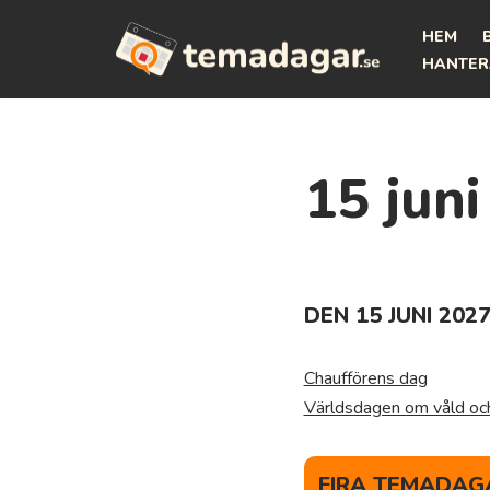
HEM
Hoppa
HANTER
till
innehåll
15 juni
DEN 15 JUNI 202
Chaufförens dag
Världsdagen om våld oc
FIRA TEMADAGA