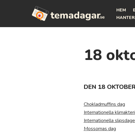
HEM
Hoppa
HANTER
till
innehåll
18 okt
DEN 18 OKTOBER
Chokladmuffins dag
Internationella klimakte
Internationella slipsdag
Mossornas dag