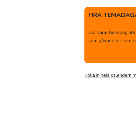
FIRA TEMADAGA
Gör varje temadag lite
som gåvor eller som en 
Kolla in hela kalendern