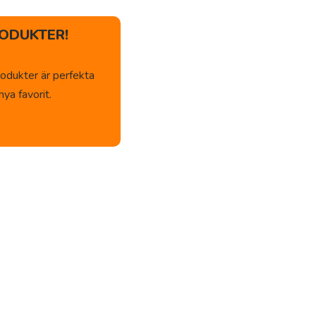
ODUKTER!
odukter är perfekta
ya favorit.