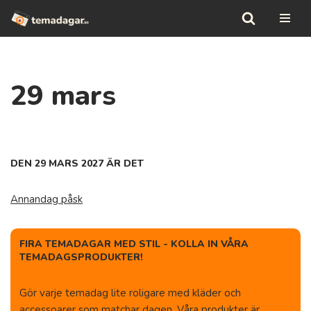
Hoppa
till
innehåll
29 mars
DEN 29 MARS 2027 ÄR DET
Annandag påsk
FIRA TEMADAGAR MED STIL - KOLLA IN VÅRA
TEMADAGSPRODUKTER!
Gör varje temadag lite roligare med kläder och
accessoarer som matchar dagen. Våra produkter är