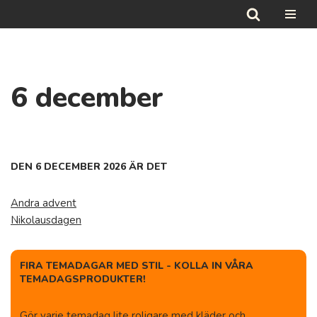
Hoppa
till
innehåll
6 december
DEN 6 DECEMBER 2026 ÄR DET
Andra advent
Nikolausdagen
FIRA TEMADAGAR MED STIL - KOLLA IN VÅRA
TEMADAGSPRODUKTER!
Gör varje temadag lite roligare med kläder och