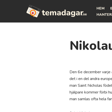
HEM
Hoppa
HANTER
till
innehåll
Nikola
Den 6e december varje år
det i en del andra europei
man Saint Nicholas föde
hjälpare kommer förbi hu
man samlas ofta hela fam