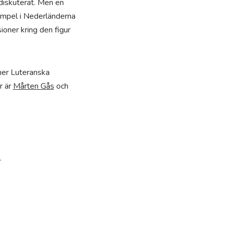
mdiskuterat. Men en
xempel i Nederländerna
oner kring den figur
 mer Luteranska
r är
Mårten Gås
och
.