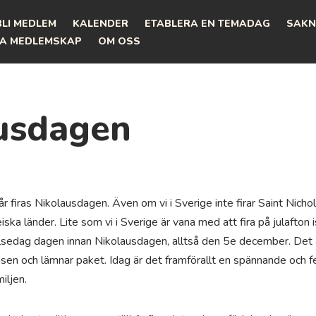
BLI MEDLEM
KALENDER
ETABLERA EN TEMADAG
SAKN
A MEDLEMSKAP
OM OSS
usdagen
 firas Nikolausdagen. Även om vi i Sverige inte firar Saint Nichol
ska länder. Lite som vi i Sverige är vana med att fira på julafton is
lsedag dagen innan Nikolausdagen, alltså den 5e december. Det 
sen och lämnar paket. Idag är det framförallt en spännande och fes
iljen.