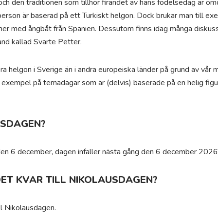
och den traditionen som tillhör firandet av hans födelsedag är o
 person är baserad på ett Turkiskt helgon. Dock brukar man till e
mmer med ångbåt från Spanien. Dessutom finns idag många diskussi
and kallad Svarte Petter.
ira helgon i Sverige än i andra europeiska länder på grund av vår
a exempel på temadagar som är (delvis) baserade på en helig figu
USDAGEN?
 den 6 december, dagen infaller nästa gång den 6 december 2026
ET KVAR TILL NIKOLAUSDAGEN?
ll Nikolausdagen.