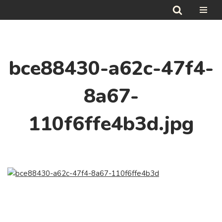
Hoppa
till
innehåll
bce88430-a62c-47f4-
8a67-
110f6ffe4b3d.jpg