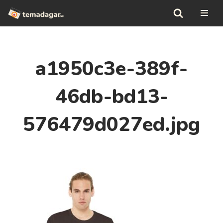
Hoppa
till
innehåll
a1950c3e-389f-
46db-bd13-
576479d027ed.jpg