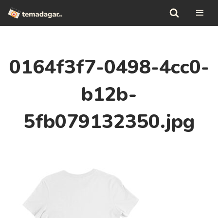
Hoppa
till
innehåll
0164f3f7-0498-4cc0-
b12b-
5fb079132350.jpg