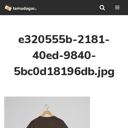
Hoppa
till
innehåll
e320555b-2181-
40ed-9840-
5bc0d18196db.jpg