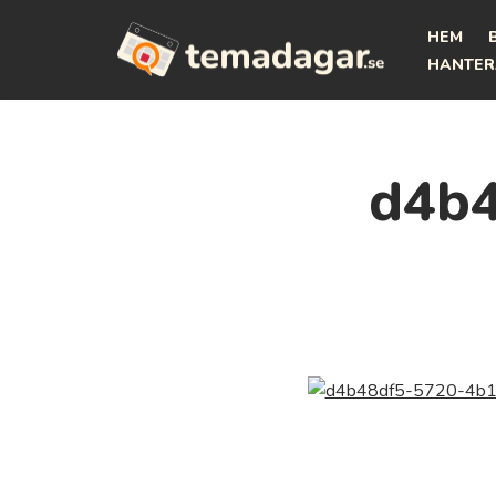
HEM
Hoppa
HANTER
till
innehåll
d4b4