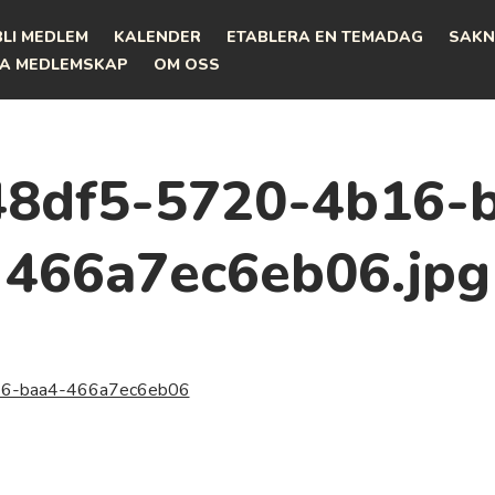
BLI MEDLEM
KALENDER
ETABLERA EN TEMADAG
SAKN
A MEDLEMSKAP
OM OSS
8df5-5720-4b16-
466a7ec6eb06.jpg