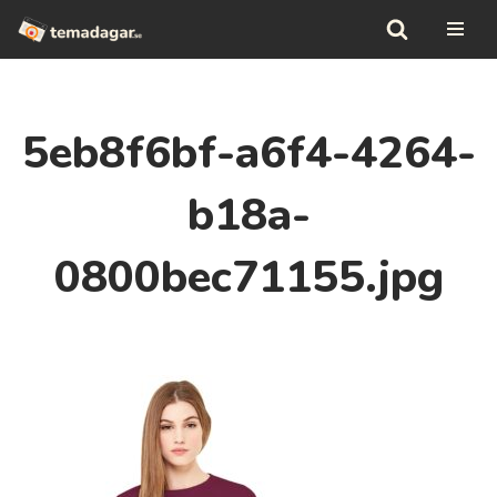
Hoppa
till
innehåll
5eb8f6bf-a6f4-4264-
b18a-
0800bec71155.jpg