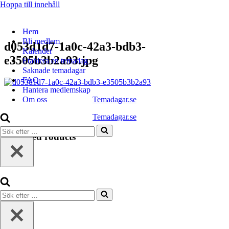
Hoppa till innehåll
Hem
Bli medlem
d053d1d7-1a0c-42a3-bdb3-
Kalender
e3505b3b2a93.jpg
Etablera en temadag
Saknade temadagar
FAQ
Hantera medlemskap
Temadagar.se
Om oss
Temadagar.se
Sök
Featured roducts
efter
…
Sök
efter
…