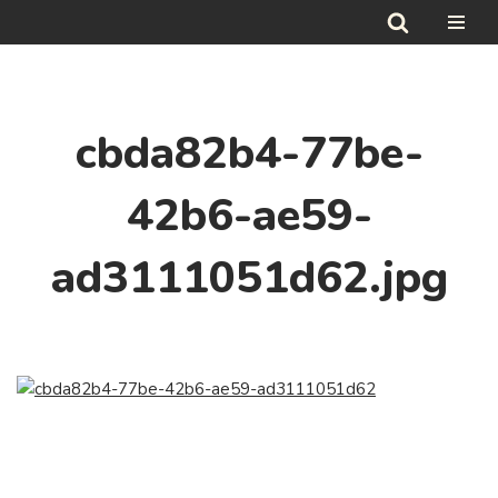
Hoppa
till
innehåll
cbda82b4-77be-
42b6-ae59-
ad3111051d62.jpg