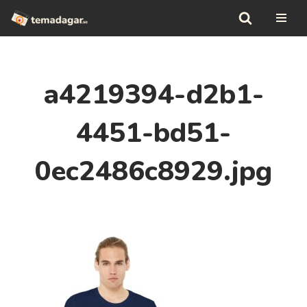
Hoppa
till
innehåll
a4219394-d2b1-
4451-bd51-
0ec2486c8929.jpg