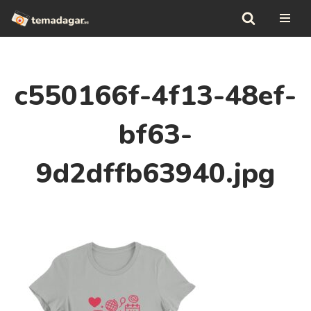
Hoppa
till
innehåll
c550166f-4f13-48ef-
bf63-
9d2dffb63940.jpg