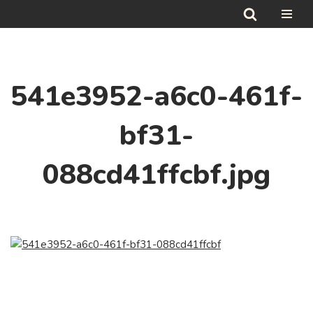
Hoppa
till
innehåll
541e3952-a6c0-461f-
bf31-
088cd41ffcbf.jpg