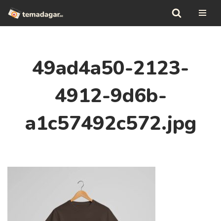
Hoppa
till
innehåll
49ad4a50-2123-
4912-9d6b-
a1c57492c572.jpg