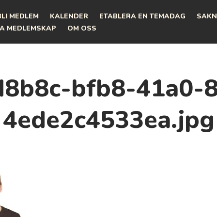
BLI MEDLEM
KALENDER
ETABLERA EN TEMADAG
SAKN
A MEDLEMSKAP
OM OSS
d8b8c-bfb8-41a0-8
4ede2c4533ea.jpg