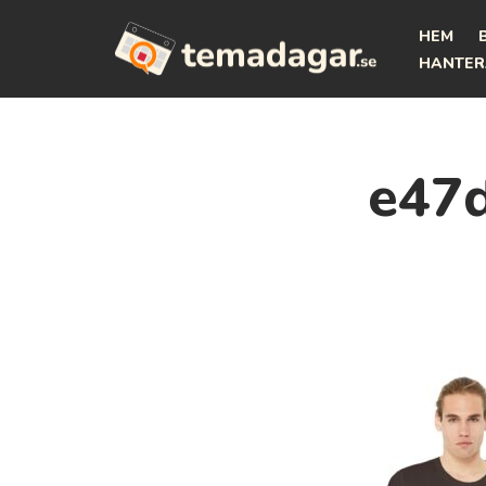
HEM
Hoppa
HANTER
till
innehåll
e47