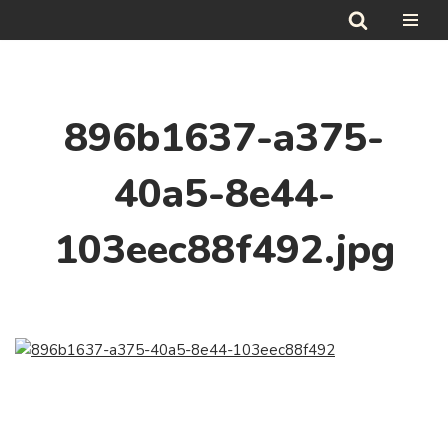
Hoppa
till
innehåll
896b1637-a375-
40a5-8e44-
103eec88f492.jpg