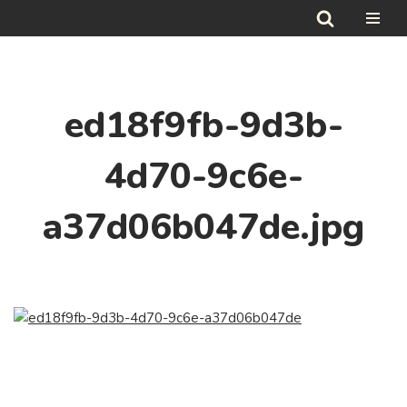
Hoppa
till
innehåll
ed18f9fb-9d3b-
4d70-9c6e-
a37d06b047de.jpg