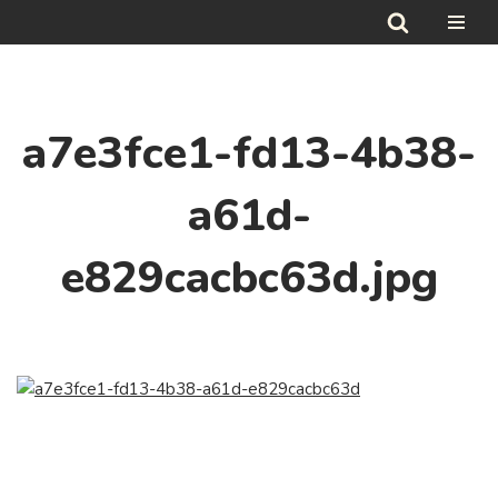
Hoppa
till
innehåll
a7e3fce1-fd13-4b38-
a61d-
e829cacbc63d.jpg