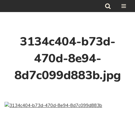
Hoppa
till
innehåll
3134c404-b73d-
470d-8e94-
8d7c099d883b.jpg