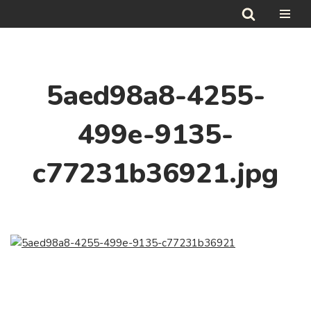
Hoppa
till
innehåll
5aed98a8-4255-
499e-9135-
c77231b36921.jpg