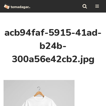
Hoppa
till
innehåll
acb94faf-5915-41ad-
b24b-
300a56e42cb2.jpg