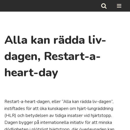
Hoppa
till
innehåll
Alla kan rädda liv-
dagen, Restart-a-
heart-day
Restart-a-heart-dagen, eller “Alla kan rädda liv-dagen”,
instiftades för att öka kunskapen om hjärt-lungräddning
(HLR) och betydelsen av tidiga insatser vid hjärtstopp.
Dagen bygger på internationella initiativ för att minska
dödligheten i plötsligt hjärtstopp, där överlevnaden kan