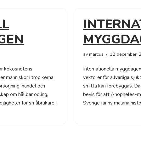
LL
INTERNA
GEN
MYGGDA
av
marcus
12 december, 
ar kokosnötens
Internationella myggdag
er människor i tropikerna.
vektorer för allvarliga sju
försörjning, handel och
smitta kan förebyggas. D
skap om hållbar odling,
bevis för att Anopheles-myg
ligheter för småbrukare i
Sverige fanns malaria histo