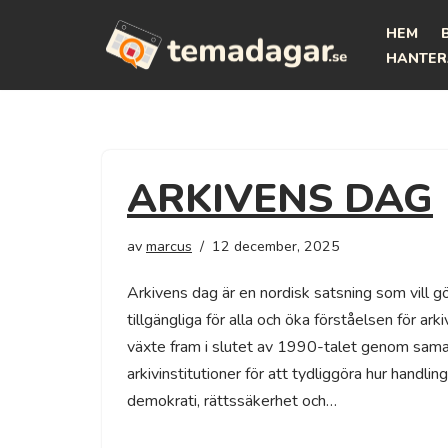
HEM
Hoppa
HANTER
till
innehåll
ARKIVENS DAG
av
marcus
12 december, 2025
Arkivens dag är en nordisk satsning som vill gö
tillgängliga för alla och öka förståelsen för ar
växte fram i slutet av 1990-talet genom sama
arkivinstitutioner för att tydliggöra hur handl
demokrati, rättssäkerhet och…