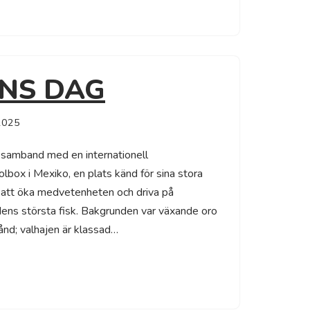
NS DAG
2025
i samband med en internationell
lbox i Mexiko, en plats känd för sina stora
r att öka medvetenheten och driva på
dens största fisk. Bakgrunden var växande oro
ånd; valhajen är klassad…