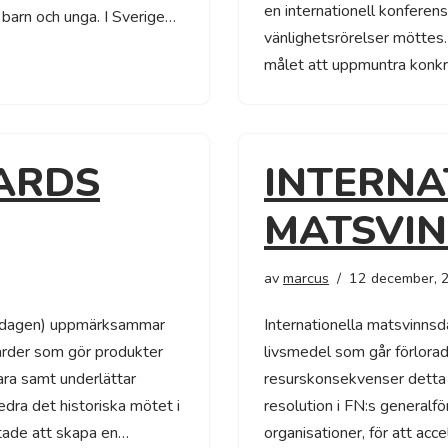
en internationell konferens
 barn och unga. I Sverige…
vänlighetsrörelser möttes
målet att uppmuntra konkr
ARDS
INTERNA
MATSVI
av
marcus
12 december, 
gsdagen) uppmärksammar
Internationella matsvinn
arder som gör produkter
livsmedel som går förlorad
ara samt underlättar
resurskonsekvenser detta
hedra det historiska mötet i
resolution i FN:s genera
tade att skapa en…
organisationer, för att acc