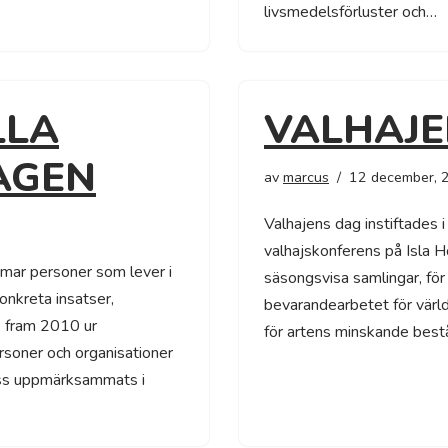
livsmedelsförluster och…
LLA
VALHAJE
AGEN
av
marcus
12 december, 
Valhajens dag instiftades 
valhajskonferens på Isla Ho
mar personer som lever i
säsongsvisa samlingar, fö
onkreta insatser,
bevarandearbetet för värl
e fram 2010 ur
för artens minskande best
rsoner och organisationer
ss uppmärksammats i