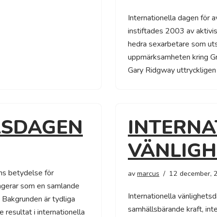
Internationella dagen för 
instiftades 2003 av aktivi
hedra sexarbetare som uts
uppmärksamheten kring Gr
Gary Ridgway uttryckligen
ÄSDAGEN
INTERNA
VÄNLIG
s betydelse för
av
marcus
12 december, 
ungerar som en samlande
Internationella vänlighetsd
. Bakgrunden är tydliga
samhällsbärande kraft, int
resultat i internationella