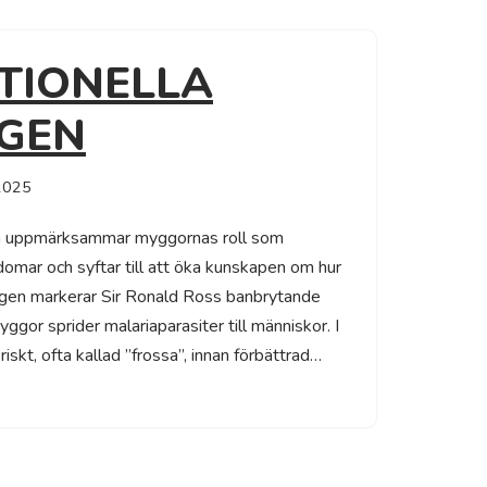
TIONELLA
GEN
2025
en uppmärksammar myggornas roll som
kdomar och syftar till att öka kunskapen om hur
agen markerar Sir Ronald Ross banbrytande
gor sprider malariaparasiter till människor. I
riskt, ofta kallad ”frossa”, innan förbättrad…