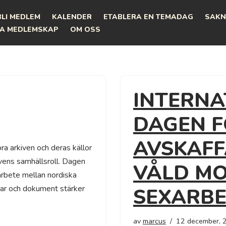
BLI MEDLEM
KALENDER
ETABLERA EN TEMADAG
SAKN
A MEDLEMSKAP
OM OSS
INTERNA
DAGEN 
AVSKAFF
ra arkiven och deras källor
kivens samhällsroll. Dagen
VÅLD M
rbete mellan nordiska
ingar och dokument stärker
SEXARB
av
marcus
12 december, 