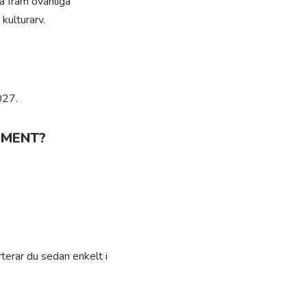
ta fram ovanliga
kulturarv.
027.
UMENT?
terar du sedan enkelt i