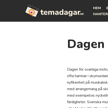
HEM
Hoppa
HANTER
till
innehåll
Dagen 
Dagen för ovanliga inst
ofta hamnar i skymundan a
nyfikenhet på musikalisk
med arrangemang på skolo
med exempelvis nyckelhar
färdigheter. Svenska mus