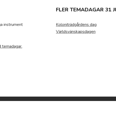
FLER TEMADAGAR 31 JU
ga instrument
Koloniträdgårdens dag
Världsvänskapsdagen
ed temadagar.
Temadagar.se