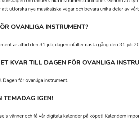
rida kunskapen om landets rika instrumenttraditioner. Genom att lyf
r att utforska nya musikaliska vägar och bevara unika delar av vårt 
FÖR OVANLIGA INSTRUMENT?
ment är alltid den 31 juli, dagen infaller nästa gång den 31 juli 2
ET KVAR TILL DAGEN FÖR OVANLIGA INSTR
ll Dagen för ovanliga instrument.
N TEMADAG IGEN!
se's vänner
och få vår digitala kalender på köpet! Kalendern impor