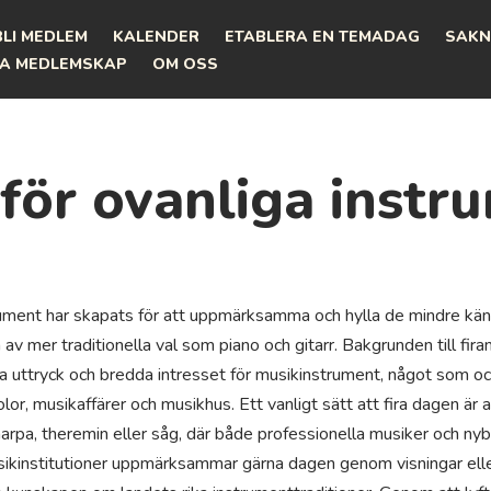
BLI MEDLEM
KALENDER
ETABLERA EN TEMADAG
SAKN
A MEDLEMSKAP
OM OSS
för ovanliga instr
rument har skapats för att uppmärksamma och hylla de mindre kä
v mer traditionella val som piano och gitarr. Bakgrunden till firan
a uttryck och bredda intresset för musikinstrument, något som oc
r, musikaffärer och musikhus. Ett vanligt sätt att fira dagen är 
pa, theremin eller såg, där både professionella musiker och nybö
ikinstitutioner uppmärksammar gärna dagen genom visningar eller 