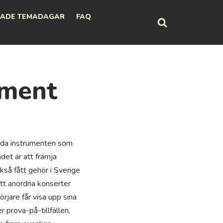
ADE TEMADAGAR
FAQ
ument
nda instrumenten som
det är att främja
kså fått gehör i Sverige
att anordna konserter
rjare får visa upp sina
prova-på-tillfällen,