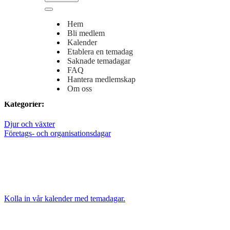
Navigeringsmeny
Hur långt är det kvar till Koloniträdgårdens dag?
Hem
Bli medlem
Det är 358 dagar kvar till Koloniträdgårdens dag.
Kalender
Etablera en temadag
Missa aldrig en temadag igen!
Saknade temadagar
FAQ
Bli medlem i temadagar.se's vänner
och få vår digitala kalender på kö
Hantera medlemskap
Om oss
Kategorier:
Djur och växter
Företags- och organisationsdagar
Kolla in vår kalender med temadagar.