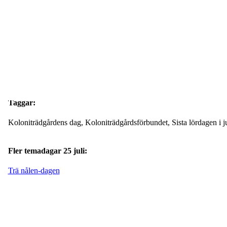
pet! Kalendern importerar du sedan enkelt i din kalenderapp.
Taggar:
Koloniträdgårdens dag, Koloniträdgårdsförbundet, Sista lördagen i ju
Fler temadagar 25 juli:
Trä nålen-dagen