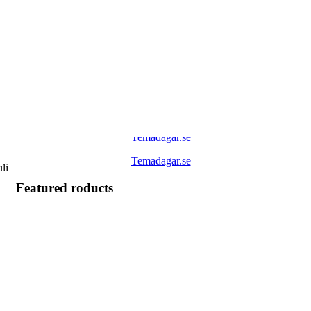
Temadagar.se
Temadagar.se
li
Featured roducts