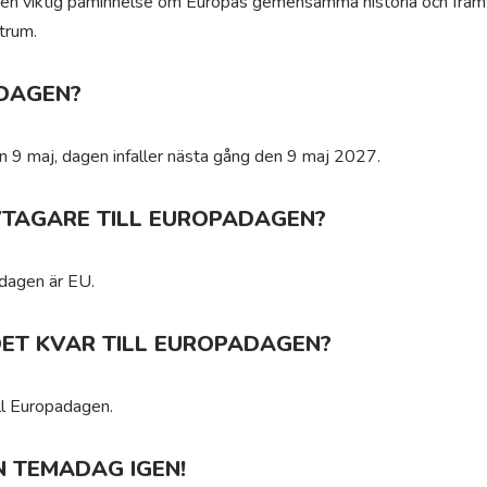
n viktig påminnelse om Europas gemensamma historia och framti
trum.
DAGEN?
n 9 maj, dagen infaller nästa gång den 9 maj 2027.
IVTAGARE TILL EUROPADAGEN?
padagen är EU.
DET KVAR TILL EUROPADAGEN?
ll Europadagen.
N TEMADAG IGEN!