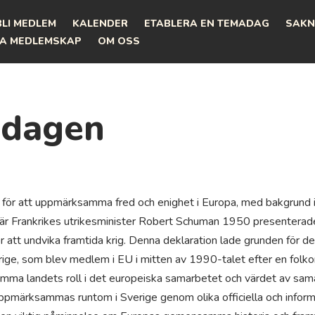
BLI MEDLEM
KALENDER
ETABLERA EN TEMADAG
SAKN
A MEDLEMSKAP
OM OSS
adagen
 för att uppmärksamma fred och enighet i Europa, med bakgrund i
r Frankrikes utrikesminister Robert Schuman 1950 presenterade
att undvika framtida krig. Denna deklaration lade grunden för d
rige, som blev medlem i EU i mitten av 1990-talet efter en folk
mma landets roll i det europeiska samarbetet och värdet av sam
ppmärksammas runtom i Sverige genom olika officiella och infor