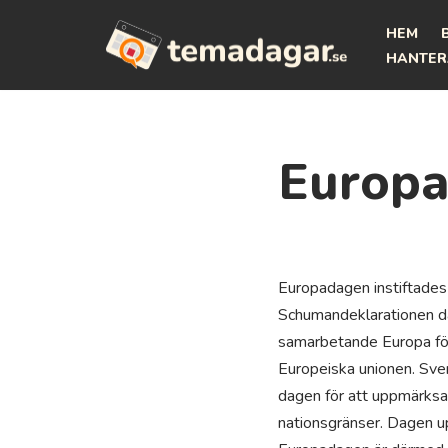
HEM
Hoppa
HANTER
till
innehåll
Europ
Europadagen instiftades
Schumandeklarationen dä
samarbetande Europa för 
Europeiska unionen. Sve
dagen för att uppmärksa
nationsgränser. Dagen u