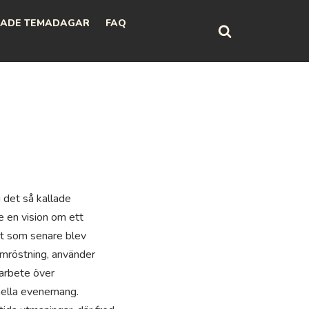
ADE TEMADAGAR
FAQ
 det så kallade
 en vision om ett
et som senare blev
omröstning, använder
arbete över
mella evenemang.