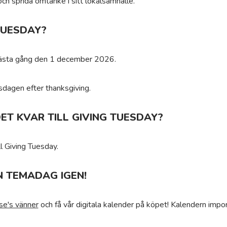
 och sprida omtanke i sitt lokalsamhälle.
TUESDAY?
 nästa gång den 1 december 2026.
isdagen efter thanksgiving.
ET KVAR TILL GIVING TUESDAY?
l Giving Tuesday.
N TEMADAG IGEN!
se's vänner
och få vår digitala kalender på köpet! Kalendern impor