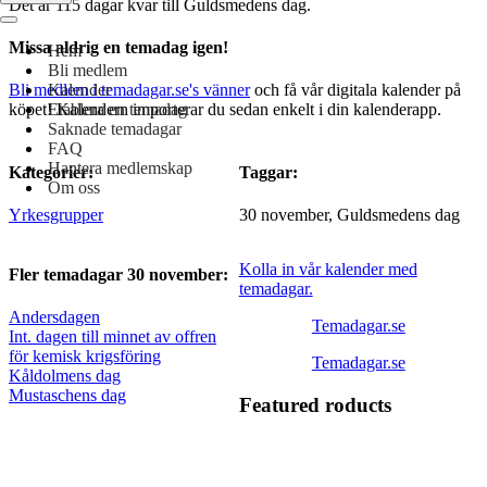
Det är 115 dagar kvar till Guldsmedens dag.
Navigeringsmeny
Missa aldrig en temadag igen!
Hem
Bli medlem
Kalender
Bli medlem i temadagar.se's vänner
och få vår digitala kalender på
Etablera en temadag
köpet! Kalendern importerar du sedan enkelt i din kalenderapp.
Saknade temadagar
FAQ
Hantera medlemskap
Kategorier:
Taggar:
Om oss
Yrkesgrupper
30 november, Guldsmedens dag
Kolla in vår kalender med
Fler temadagar 30 november:
temadagar.
Andersdagen
Temadagar.se
Int. dagen till minnet av offren
för kemisk krigsföring
Temadagar.se
Kåldolmens dag
Mustaschens dag
Featured roducts