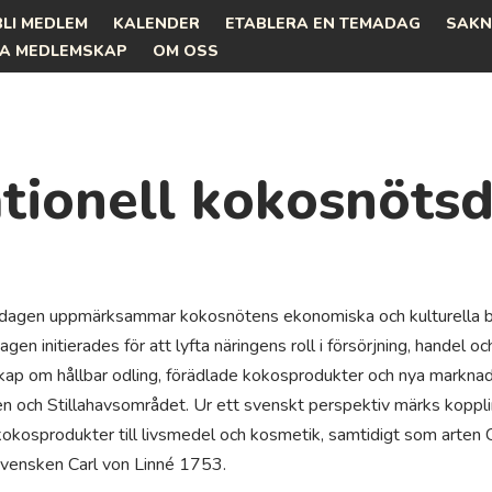
BLI MEDLEM
KALENDER
ETABLERA EN TEMADAG
SAKN
A MEDLEMSKAP
OM OSS
ationell kokosnöts
sdagen uppmärksammar kokosnötens ekonomiska och kulturella be
agen initierades för att lyfta näringens roll i försörjning, handel 
skap om hållbar odling, förädlade kokosprodukter och nya marknad
en och Stillahavsområdet. Ur ett svenskt perspektiv märks kopp
okosprodukter till livsmedel och kosmetik, samtidigt som arten Co
vensken Carl von Linné 1753.