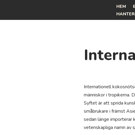
HEM
HANTER
Hoppa
till
innehåll
Intern
Internationell kokosnöt
människor i tropikerna. D
Syftet är att sprida kun
småbrukare i främst Asi
sedan länge importerar k
vetenskapliga namn av s