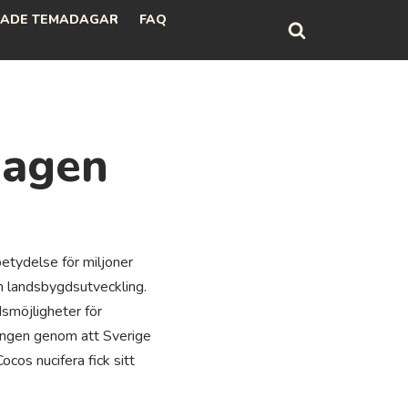
ADE TEMADAGAR
FAQ
dagen
tydelse för miljoner
och landsbygdsutveckling.
smöjligheter för
lingen genom att Sverige
cos nucifera fick sitt