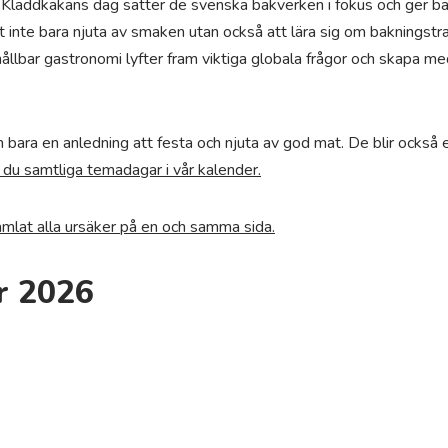
Kladdkakans dag sätter de svenska bakverken i fokus och ger bag
att inte bara njuta av smaken utan också att lära sig om bakningst
ållbar gastronomi lyfter fram viktiga globala frågor och skapa me
ra en anledning att festa och njuta av god mat. De blir också en
r du samtliga temadagar i vår kalender.
 samlat alla ursäker på en och samma sida.
r 2026