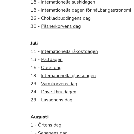
18 -
Internationella sushidagen
18 -
Internationella dagen för hållbar gastronomi
26 -
Chokladpuddingens dag
30 -
Pilsnerkorvens dag
Juli
11 -
Internationella råkostdagen
13 -
Paltdagen
15 -
Ölets dag
19 -
Internationella glassdagen
23 -
Varmkorvens dag
24 -
Drive-thru dagen
29 -
Lasagnens dag
Augusti
1 -
Örtens dag
1 -
Senapens dag