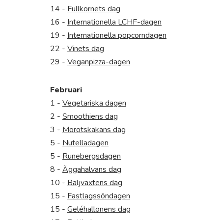
14 -
Fullkornets dag
16 -
Internationella LCHF-dagen
19 -
Internationella popcorndagen
22 -
Vinets dag
29 -
Veganpizza-dagen
Februari
1 -
Vegetariska dagen
2 -
Smoothiens dag
3 -
Morotskakans dag
5 -
Nutelladagen
5 -
Runebergsdagen
8 -
Äggahalvans dag
10 -
Baljväxtens dag
15 -
Fastlagssöndagen
15 -
Geléhallonens dag