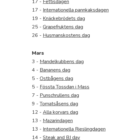
17 -
Fettisdagen
17 -
Internationella pannkaksdagen
19 -
Knäckebrödets dag
25 -
Grapefruktens dag
26 -
Husmanskostens dag
Mars
3 -
Mandelkubbens dag
4 -
Bananens dag
5 -
Ostbågens dag
5 -
Fössta Tossdan i Mass
7 -
Punschrullens dag
9 -
Tomatsåsens dag
12 -
Alla korvars dag
13 -
Mazarindagen
13 -
Internationella Rieslingdagen
14 -
Steak and BJ day