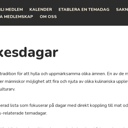
BLI MEDLEM
KALENDER
ETABLERA EN TEMADAG
SAKN
A MEDLEMSKAP
OM OSS
kesdagar
ig tradition för att hylla och uppmärksamma olika ämnen. En av d
er människor möjlighet att fira och njuta av olika kulinariska up
ulturarv.
erad lista som fokuserar på dagar med direkt koppling till mat oc
es-relaterade temadagar.