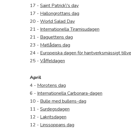
17 -
Saint Patrick\'s day
17 -
Hallongrottans dag
20 -
World Salad Day
21 -
Internationella Tiramisudagen
21 -
Baguettens dag
23 -
Matlådans dag
24 -
Europeiska dagen för hantverksmässigt tillv
25 -
Våffeldagen
April
4 -
Morotens dag
6 -
Internationella Carbonara-dagen
10 -
Bulle med bullens-dag
11 -
Surdegsdagen
12 -
Lakritsdagen
12 -
Linssoppans dag