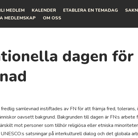
BLI MEDLEM
KALENDER
ETABLERA EN TEMADAG
SAKN
A MEDLEMSKAP
OM OSS
tionella dagen för 
vnad
 fredlig samlevnad instiftades av FN för att främja fred, tolerans, 
änniskor oavsett bakgrund. Bakgrunden till dagen är FN:s arbete 
ärskilt mot personer som tillhör religiösa eller etniska minoriteter.
 UNESCO:s satsningar på interkulturell dialog och det globala arbe