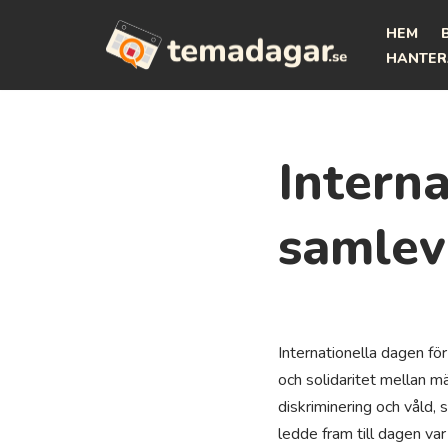
HEM
Hoppa
HANTER
till
innehåll
Interna
samle
Internationella dagen för
och solidaritet mellan m
diskriminering och våld, s
ledde fram till dagen var