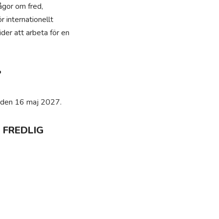
ågor om fred,
 internationellt
ider att arbeta för en
?
ng den 16 maj 2027.
 FREDLIG