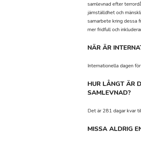
samlevnad efter terrordå
jämställdhet och mänskli
samarbete kring dessa frå
mer fridfull och inkludera
NÄR ÄR INTERNA
Internationella dagen fö
HUR LÅNGT ÄR D
SAMLEVNAD?
Det är 281 dagar kvar til
MISSA ALDRIG E