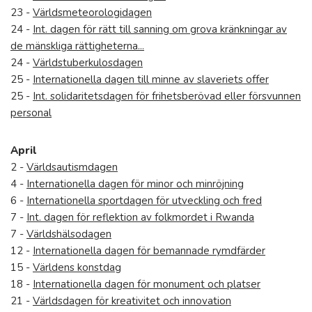
23 -
Världsmeteorologidagen
24 -
Int. dagen för rätt till sanning om grova kränkningar av
de mänskliga rättigheterna...
24 -
Världstuberkulosdagen
25 -
Internationella dagen till minne av slaveriets offer
25 -
Int. solidaritetsdagen för frihetsberövad eller försvunnen
personal
April
2 -
Världsautismdagen
4 -
Internationella dagen för minor och minröjning
6 -
Internationella sportdagen för utveckling och fred
7 -
Int. dagen för reflektion av folkmordet i Rwanda
7 -
Världshälsodagen
12 -
Internationella dagen för bemannade rymdfärder
15 -
Världens konstdag
18 -
Internationella dagen för monument och platser
21 -
Världsdagen för kreativitet och innovation