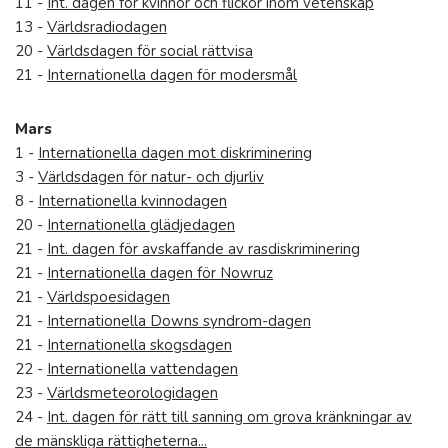
11 -
Int. dagen för kvinnor och flickor inom vetenskap
13 -
Världsradiodagen
20 -
Världsdagen för social rättvisa
21 -
Internationella dagen för modersmål
Mars
1 -
Internationella dagen mot diskriminering
3 -
Världsdagen för natur- och djurliv
8 -
Internationella kvinnodagen
20 -
Internationella glädjedagen
21 -
Int. dagen för avskaffande av rasdiskriminering
21 -
Internationella dagen för Nowruz
21 -
Världspoesidagen
21 -
Internationella Downs syndrom-dagen
21 -
Internationella skogsdagen
22 -
Internationella vattendagen
23 -
Världsmeteorologidagen
24 -
Int. dagen för rätt till sanning om grova kränkningar av
de mänskliga rättigheterna...