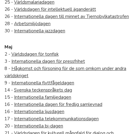
25 -
Världsmalariadagen
26 -
Världsdagen för intellektuell äganderätt
26 -
Internationella dagen till minnet av Tjernobylkatastrofen
28 -
Arbetsmiljödagen
30 -
Internationella jazzdagen
Maj
2 -
Världsdagen för tonfisk
3 -
Internationella dagen för pressfrihet
8 -
Hågkomst och försoning för de som omkom under andra
världskriget
9 -
Internationella flyttfågeldagen
14 -
Svenska teckenspråkets dag
15 -
Internationella familjedagen
16 -
Internationella dagen för fredlig samlevnad
16 -
Internationella ljusdagen
17 -
Internationella telekommunikationsdagen
20 -
Internationella bi-dagen
21 -
Världsdagen för kulturell mångfald för dialog och