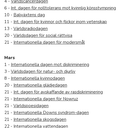
4 -
Världscancerdagen
6 -
Int. dagen för nolltolerans mot kvinnlig könsstympning
10 -
Baljväxtens dag
11 -
Int. dagen för kvinnor och flickor inom vetenskap
13 -
Världsradiodagen
20 -
Världsdagen för social rättvisa
21 -
Internationella dagen för modersmål
Mars
1 -
Internationella dagen mot diskriminering
3 -
Världsdagen för natur- och djurliv
8 -
Internationella kvinnodagen
20 -
Internationella glädjedagen
21 -
Int. dagen för avskaffande av rasdiskriminering
21 -
Internationella dagen för Nowruz
21 -
Världspoesidagen
21 -
Internationella Downs syndrom-dagen
21 -
Internationella skogsdagen
22 -
Internationella vattendagen