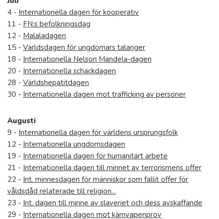
Juli
4 -
Internationella dagen för kooperativ
11 -
FN:s befolkningsdag
12 -
Malaladagen
15 -
Världsdagen för ungdomars talanger
18 -
Internationella Nelson Mandela-dagen
20 -
Internationella schackdagen
28 -
Världshepatitdagen
30 -
Internationella dagen mot trafficking av personer
Augusti
9 -
Internationella dagen för världens ursprungsfolk
12 -
Internationella ungdomsdagen
19 -
Internationella dagen för humanitärt arbete
21 -
Internationella dagen till minnet av terrorismens offer
22 -
Int. minnesdagen för människor som fallit offer för
våldsdåd relaterade till religion...
23 -
Int. dagen till minne av slaveriet och dess avskaffande
29 -
Internationella dagen mot kärnvapenprov