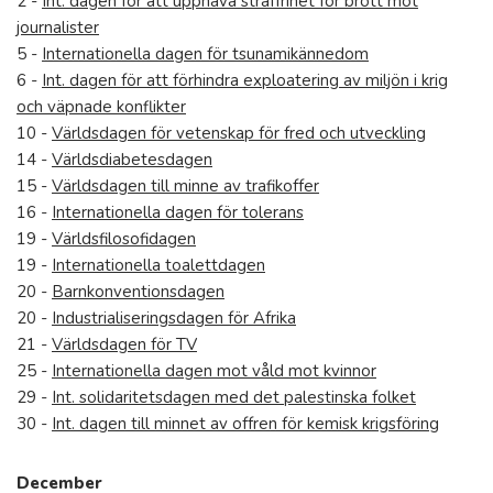
2 -
Int. dagen för att upphäva straffrihet för brott mot
journalister
5 -
Internationella dagen för tsunamikännedom
6 -
Int. dagen för att förhindra exploatering av miljön i krig
och väpnade konflikter
10 -
Världsdagen för vetenskap för fred och utveckling
14 -
Världsdiabetesdagen
15 -
Världsdagen till minne av trafikoffer
16 -
Internationella dagen för tolerans
19 -
Världsfilosofidagen
19 -
Internationella toalettdagen
20 -
Barnkonventionsdagen
20 -
Industrialiseringsdagen för Afrika
21 -
Världsdagen för TV
25 -
Internationella dagen mot våld mot kvinnor
29 -
Int. solidaritetsdagen med det palestinska folket
30 -
Int. dagen till minnet av offren för kemisk krigsföring
December