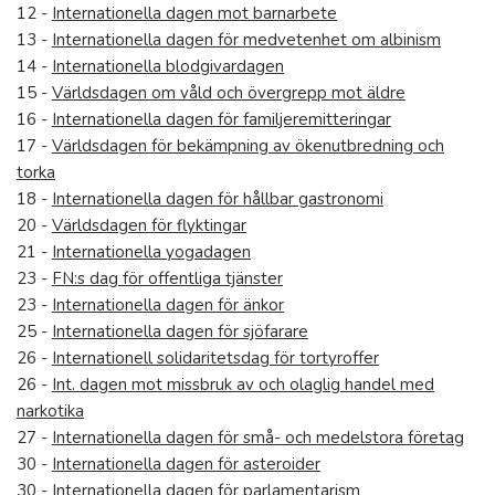
12 -
Internationella dagen mot barnarbete
13 -
Internationella dagen för medvetenhet om albinism
14 -
Internationella blodgivardagen
15 -
Världsdagen om våld och övergrepp mot äldre
16 -
Internationella dagen för familjeremitteringar
17 -
Världsdagen för bekämpning av ökenutbredning och
torka
18 -
Internationella dagen för hållbar gastronomi
20 -
Världsdagen för flyktingar
21 -
Internationella yogadagen
23 -
FN:s dag för offentliga tjänster
23 -
Internationella dagen för änkor
25 -
Internationella dagen för sjöfarare
26 -
Internationell solidaritetsdag för tortyroffer
26 -
Int. dagen mot missbruk av och olaglig handel med
narkotika
27 -
Internationella dagen för små- och medelstora företag
30 -
Internationella dagen för asteroider
30 -
Internationella dagen för parlamentarism